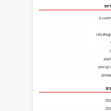
יות
E-com
Uncatego
קצוע
חברתיות
שותפים
ים