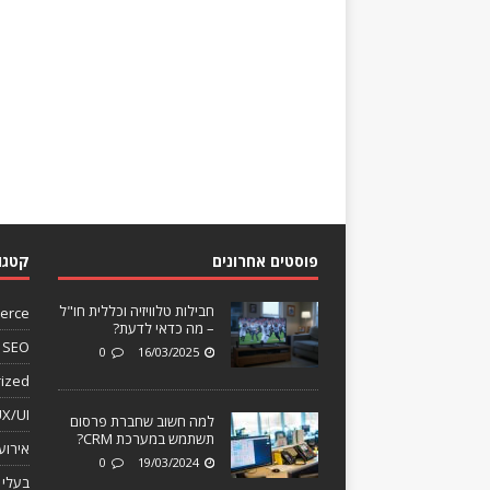
פוסטים אחרונים
קטגו
חבילות טלוויזיה וכללית חו"ל
erce
– מה כדאי לדעת?
SEO
0
16/03/2025
ized
X/UI
למה חשוב שחברת פרסום
תשתמש במערכת CRM?
אירוע
0
19/03/2024
בעלי 