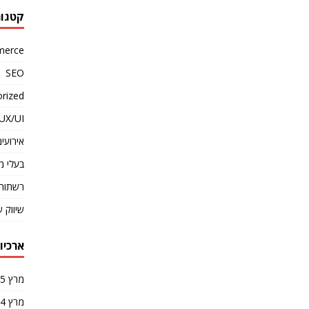
קטגור
merce
SEO
rized
UX/UI
אירועים
בעלי מ
רשתות 
שיווק 
ארכיונ
מרץ 2025
מרץ 2024