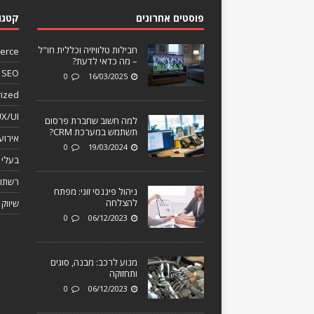
פוסטים אחרונים
קטגו
חבילות טלוויזיה וכללית חו"ל
erce
– מה כדאי לדעת?
SEO
0
16/03/2025
ized
X/UI
למה חשוב שחברת פרסום
תשתמש במערכת CRM?
אירוע
0
19/03/2024
בעלי 
רשתות
ניהול פיננסי זוגי: מפתח
להצלחה
שיווק
0
06/12/2023
מנוע לרכב: מבנה, סוגים
ותחזוקה
0
06/12/2023