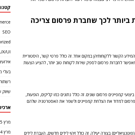
קטגור
 ביותר לכך שחברת פרסום צריכה
merce
SEO
rized
UX/UI
כל המידע הקשור ללקוחותיהן במקום אחד. זה כולל פרטי קשר, היסטוריית
אירועים
 מאפשר לחברות פרסום לספק שירות לקוחות טוב יותר, להציע הצעות
בעלי מ
רשתות 
שיווק 
צועי קמפיינים פרסום שונים. זה כולל נתונים כמו קליקים, הופעות,
ת פרסום למדוד את הצלחת קמפיינים ולשפר את האסטרטגיה שלהם
ארכיונ
מרץ 2025
מרץ 2024
דים (פוטנציאליים) בצורה יעילה. זה כולל זיהוי לידים חדשים, העברת לידים