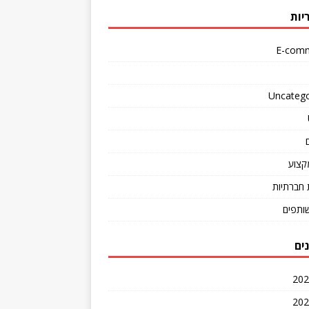
יות
E-com
Uncatego
קצוע
חברתיות
שותפים
ים