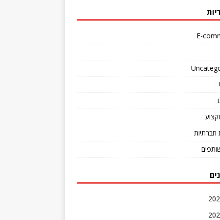
יות
E-com
Uncatego
קצוע
חברתיות
שותפים
ים