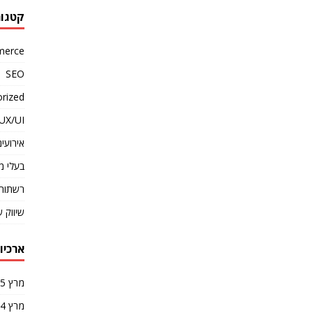
קטגור
merce
SEO
rized
UX/UI
אירועים
בעלי מ
רשתות 
שיווק 
ארכיונ
מרץ 2025
מרץ 2024