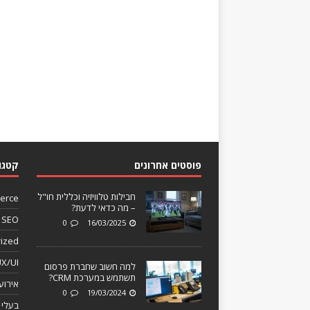
פוסטים אחרונים
קטגו
חבילות טלוויזיה וכללית חו"ל
erce
– מה כדאי לדעת?
SEO
0
16/03/2025
ized
X/UI
למה חשוב שחברת פרסום
תשתמש במערכת CRM?
אירוע
0
19/03/2024
בעלי 